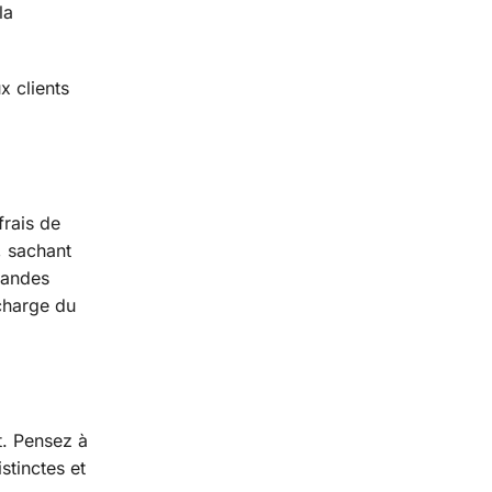
la
x clients
frais de
, sachant
mandes
 charge du
t. Pensez à
tinctes et