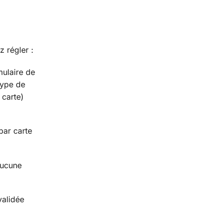
 régler :
mulaire de
type de
 carte)
par carte
aucune
validée