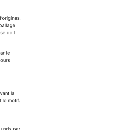
’origines,
ballage
 se doit
ar le
jours
vant la
 le motif.
u prix par