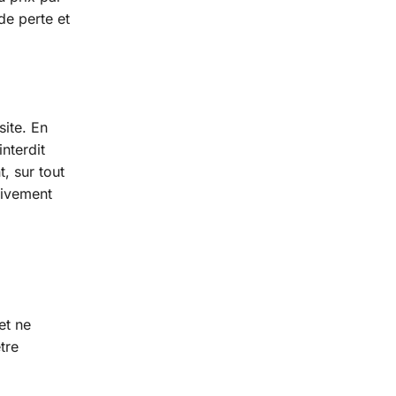
de perte et
site. En
nterdit
, sur tout
tivement
et ne
tre