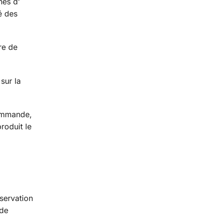
nes d’
té des
re de
sur la
commande,
roduit le
servation
 de