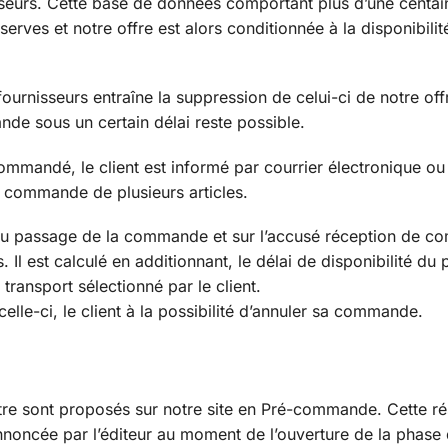
seurs. Cette base de données comportant plus d’une centai
éserves et notre offre est alors conditionnée à la disponibili
 fournisseurs entraîne la suppression de celui-ci de notre off
de sous un certain délai reste possible.
commandé, le client est informé par courrier électronique ou 
e commande de plusieurs articles.
s du passage de la commande et sur l’accusé réception de 
 Il est calculé en additionnant, le délai de disponibilité du p
ransport sélectionné par le client.
lle-ci, le client à la possibilité d’annuler sa commande.
ître sont proposés sur notre site en Pré-commande. Cette ré
 annoncée par l’éditeur au moment de l’ouverture de la phase