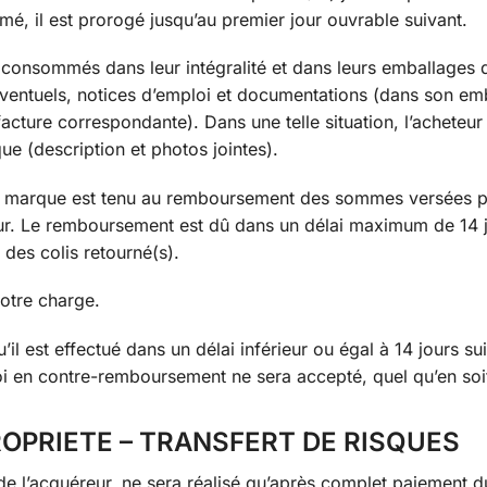
é, il est prorogé jusqu’au premier jour ouvrable suivant.
n consommés dans leur intégralité et dans leurs emballages d
ventuels, notices d’emploi et documentations (dans son em
acture correspondante). Dans une telle situation, l’acheteur
ue (description et photos jointes).
tre marque est tenu au remboursement des sommes versées p
retour. Le remboursement est dû dans un délai maximum de 14 
des colis retourné(s).
votre charge.
 est effectué dans un délai inférieur ou égal à 14 jours sui
i en contre-remboursement ne sera accepté, quel qu’en soit
ROPRIETE – TRANSFERT DE RISQUES
 de l’acquéreur, ne sera réalisé qu’après complet paiement d