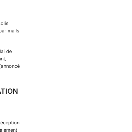
olis
par mails
lai de
nt,
e (annoncé
ATION
réception
malement