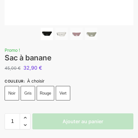
Promo !
Sac à banane
32,90
€
45,00
€
À choisir
COULEUR
:
Noir
Gris
Rouge
Vert
Ajouter au panier